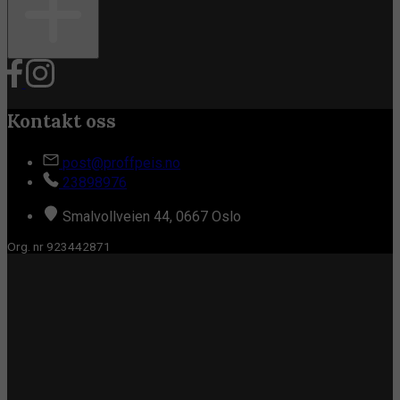
Kontakt oss
post@proffpeis.no
23898976
Smalvollveien 44, 0667 Oslo
Org. nr 923442871