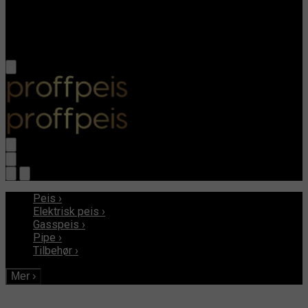
Peis
›
Elektrisk peis
›
Gasspeis
›
Pipe
›
Tilbehør
›
Mer
›