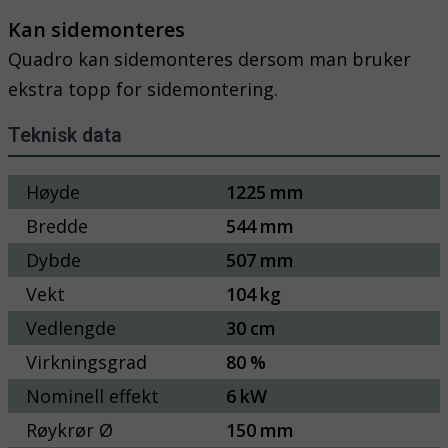
Kan sidemonteres
Quadro kan sidemonteres dersom man bruker
ekstra topp for sidemontering.
Teknisk data
Høyde
1225
mm
Bredde
544
mm
Dybde
507
mm
Vekt
104
kg
Vedlengde
30
cm
Virkningsgrad
80
%
Nominell effekt
6
kW
Røykrør Ø
150
mm