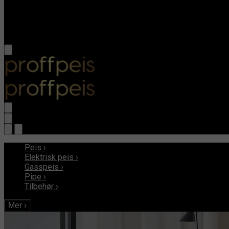
Peis
›
Elektrisk peis
›
Gasspeis
›
Pipe
›
Tilbehør
›
Mer
›