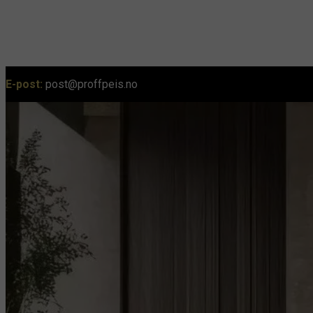
E-post:
post@proffpeis.no