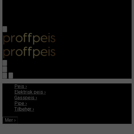
Peis
›
Elektrisk peis
›
Gasspeis
›
Pipe
›
Tilbehør
›
Mer
›