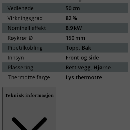
Vedlengde
50
cm
Virkningsgrad
82
%
Nominell effekt
8,9
kW
Røykrør Ø
150
mm
Pipetilkobling
Topp, Bak
Innsyn
Front og side
Plassering
Rett vegg, Hjørne
Thermotte farge
Lys thermotte
Teknisk informasjon