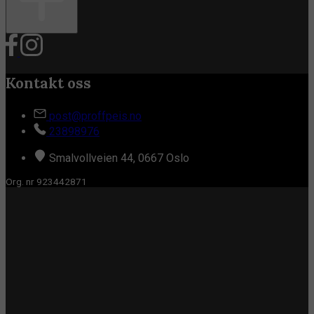
Kontakt oss
post@proffpeis.no
23898976
Smalvollveien 44, 0667 Oslo
Org. nr 923442871