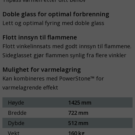
Doble glass for optimal forbrenning
Lett og optimal fyring med doble glass
Flott innsyn til flammene
Flott vinkelinnsats med godt innsyn til flammene.
Sideglasset gjør flammen synlig fra flere vinkler
Mulighet for varmelagring
Kan kombineres med PowerStone™ for
varmelagrende effekt
Høyde
1425
mm
Bredde
722
mm
Dybde
512
mm
Vekt
160
kg