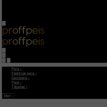
Peis
›
Elektrisk peis
›
Gasspeis
›
Pipe
›
Tilbehør
›
Mer
›