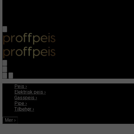
Peis
›
Elektrisk peis
›
Gasspeis
›
Pipe
›
Tilbehør
›
Mer
›