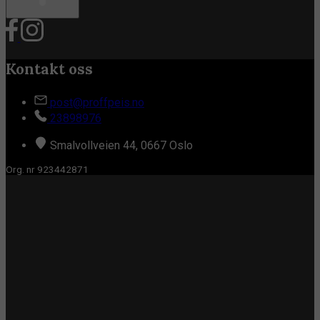
Kontakt oss
post@proffpeis.no
23898976
Smalvollveien 44, 0667 Oslo
Org. nr 923442871