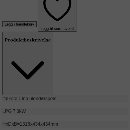
Legg i handlekurv
Legg til som favoritt
Produktbeskrivelse
Italkero Etna utendørspeis
LPG 7,3kW
HxDxB=1316x434x434mm