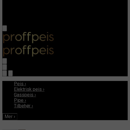
Peis
›
Elektrisk peis
›
Gasspeis
›
Pipe
›
Tilbehør
›
Mer
›