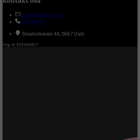
Kontakt oss
post@proffpeis.no
23898976
Smalvollveien 44, 0667 Oslo
Org. nr 923442871