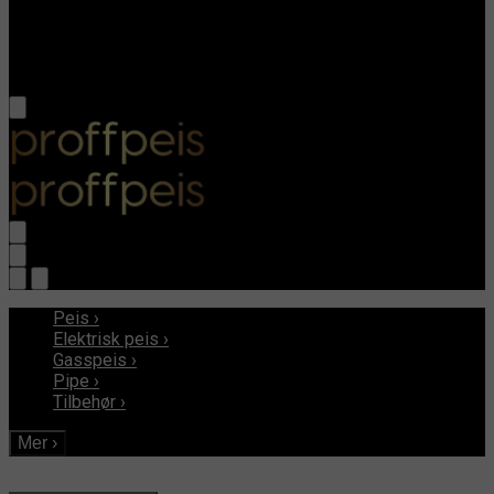
Peis
›
Elektrisk peis
›
Gasspeis
›
Pipe
›
Tilbehør
›
Mer
›